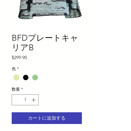
BFDプレートキャ
リアB
価
$299.90
格
色
*
数量
*
カートに追加する