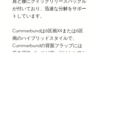
肩と腰にクイックリリースバックル
が付いており、迅速な分解をサポー
トしています。
Cummerbundは6区画X4または6区
画のハイブリッドスタイルで、
Cummerbundの背面フラップには
張力弾性バンドが縫い付けられてお
り、快適に使用できます。
プレート互換性はMサイズとLサイ
ズに対応しています。